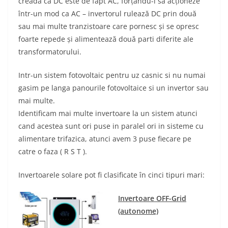
creadă că DC este de fapt AC, forțându-l să acționeze
într-un mod ca AC – invertorul rulează DC prin două
sau mai multe tranzistoare care pornesc și se opresc
foarte repede și alimentează două parti diferite ale
transformatorului.
Intr-un sistem fotovoltaic pentru uz casnic si nu numai
gasim pe langa panourile fotovoltaice si un invertor sau
mai multe.
Identificam mai multe invertoare la un sistem atunci
cand acestea sunt ori puse in paralel ori in sisteme cu
alimentare trifazica, atunci avem 3 puse fiecare pe
catre o faza ( R S T ).
Invertoarele solare pot fi clasificate în cinci tipuri mari:
Invertoare OFF-Grid
(autonome)