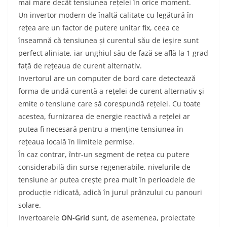
mai mare decât tensiunea rețelei în orice moment.
Un invertor modern de înaltă calitate cu legătură în
rețea are un factor de putere unitar fix, ceea ce
înseamnă că tensiunea și curentul său de ieșire sunt
perfect aliniate, iar unghiul său de fază se află la 1 grad
față de rețeaua de curent alternativ.
Invertorul are un computer de bord care detectează
forma de undă curentă a rețelei de curent alternativ și
emite o tensiune care să corespundă rețelei. Cu toate
acestea, furnizarea de energie reactivă a rețelei ar
putea fi necesară pentru a menține tensiunea în
rețeaua locală în limitele permise.
În caz contrar, într-un segment de rețea cu putere
considerabilă din surse regenerabile, nivelurile de
tensiune ar putea crește prea mult în perioadele de
producție ridicată, adică în jurul prânzului cu panouri
solare.
Invertoarele
ON-Grid
sunt, de asemenea, proiectate