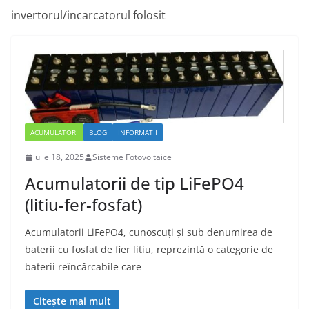
invertorul/incarcatorul folosit
ACUMULATORI
BLOG
INFORMATII
iulie 18, 2025
Sisteme Fotovoltaice
Acumulatorii de tip LiFePO4
(litiu-fer-fosfat)
Acumulatorii LiFePO4, cunoscuți și sub denumirea de
baterii cu fosfat de fier litiu, reprezintă o categorie de
baterii reîncărcabile care
Citește mai mult