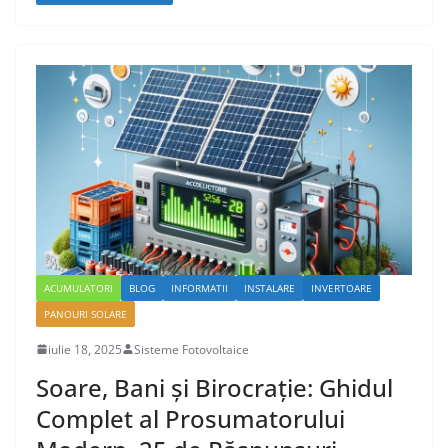
ACUMULATORI
BLOG
INFORMATII
INSTALARE
INVERTOARE
PANOURI SOLARE
iulie 18, 2025
Sisteme Fotovoltaice
Soare, Bani și Birocrație: Ghidul
Complet al Prosumatorului