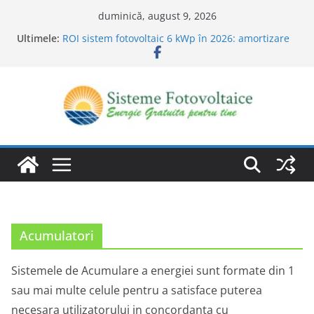
Sari
duminică, august 9, 2026
la
Ultimele:
ROI sistem fotovoltaic 6 kWp în 2026: amortizare
conținut
în 4-6 ani cu cifre concrete
Invertor string, microinvertoare sau
optimizatoare: ce alegi
PPA bilateral vs PZU: ce alegi pentru un parc solar
5–20 MW din RO
PPA bilateral vs vânzare pe spot: decizia pentru
solar mid-market
ANRE și certificatele de origine 2026: cât
valorează pentru un parc PV de 5 MW
Acumulatori
Sistemele de Acumulare a energiei sunt formate din 1
sau mai multe celule pentru a satisface puterea
necesara utilizatorului in concordanta cu