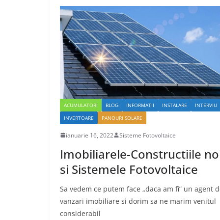
ACUMULATORI
BLOG
INFORMATII
INSTALARE
INTERVIU
INVERTOARE
PANOURI SOLARE
ianuarie 16, 2022
Sisteme Fotovoltaice
Imobiliarele-Constructiile no
si Sistemele Fotovoltaice
Sa vedem ce putem face „daca am fi” un agent d
vanzari imobiliare si dorim sa ne marim venitul
considerabil