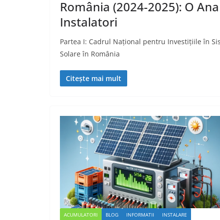
România (2024-2025): O Anali
Instalatori
Partea I: Cadrul Național pentru Investițiile în S
Solare în România
Citește mai mult
ACUMULATORI
BLOG
INFORMATII
INSTALARE