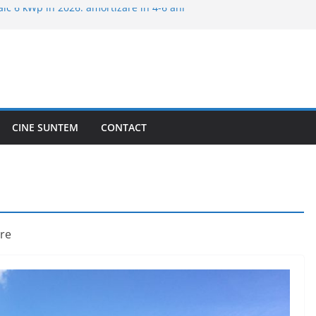
aic 6 kWp în 2026: amortizare în 4-6 ani
croinvertoare sau optimizatoare: ce alegi
U: ce alegi pentru un parc solar 5–20 MW
nzare pe spot: decizia pentru solar mid-
le de origine 2026: cât valorează pentru
W
CINE SUNTEM
CONTACT
are