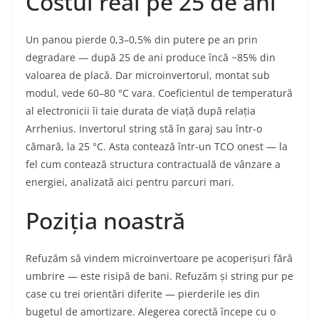
Costul real pe 25 de ani
Un panou pierde 0,3–0,5% din putere pe an prin
degradare — după 25 de ani produce încă ~85% din
valoarea de placă. Dar microinvertorul, montat sub
modul, vede 60–80 °C vara. Coeficientul de temperatură
al electronicii îi taie durata de viață după relația
Arrhenius. Invertorul string stă în garaj sau într-o
cămară, la 25 °C. Asta contează într-un TCO onest — la
fel cum contează structura contractuală de vânzare a
energiei, analizată aici pentru parcuri mari.
Poziția noastră
Refuzăm să vindem microinvertoare pe acoperișuri fără
umbrire — este risipă de bani. Refuzăm și string pur pe
case cu trei orientări diferite — pierderile ies din
bugetul de amortizare. Alegerea corectă începe cu o