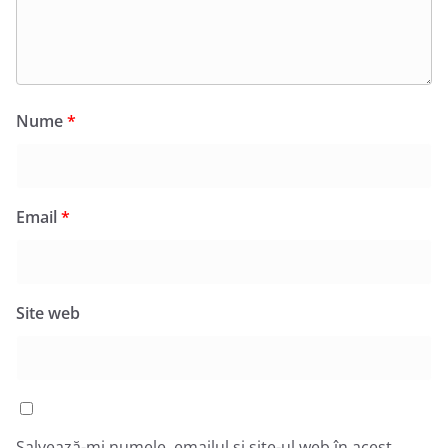
Nume
*
Email
*
Site web
Salvează-mi numele, emailul și site-ul web în acest