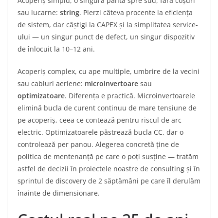
Acoperiș simplu, o singură pantă spre sud, fără coșuri
sau lucarne:
string
. Pierzi câteva procente la eficiența
de sistem, dar câștigi la CAPEX și la simplitatea service-
ului — un singur punct de defect, un singur dispozitiv
de înlocuit la 10–12 ani.
Acoperiș complex, cu ape multiple, umbrire de la vecini
sau cabluri aeriene:
microinvertoare
sau
optimizatoare
. Diferența e practică. Microinvertoarele
elimină bucla de curent continuu de mare tensiune de
pe acoperiș, ceea ce contează pentru riscul de arc
electric. Optimizatoarele păstrează bucla CC, dar o
controlează per panou. Alegerea concretă ține de
politica de mentenanță pe care o poți susține — tratăm
astfel de decizii în proiectele noastre de consulting și în
sprintul de discovery de 2 săptămâni pe care îl derulăm
înainte de dimensionare.