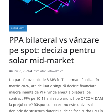
INFORMATII
PPA bilateral vs vânzare
pe spot: decizia pentru
solar mid-market
iunie 8, 2026
Instalator Fotovoltaice
Un parc fotovoltaic de 8 MW în Teleorman, finalizat în
martie 2026, are de luat o singură decizie financiară
majoră înainte de PTF: vinde energia bilateral pe
contract PPA pe 10-15 ani sau o aruncă pe OPCOM-DAM
la prețul orar? Răspunsul corect nu este universal —
depinde de structura datoriei și de ce face curba PZU în