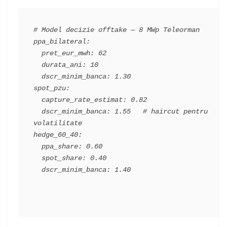
# Model decizie offtake — 8 MWp Teleorman

ppa_bilateral:

  pret_eur_mwh: 62

  durata_ani: 10

  dscr_minim_banca: 1.30

spot_pzu:

  capture_rate_estimat: 0.82

  dscr_minim_banca: 1.55   # haircut pentru 
volatilitate

hedge_60_40:

  ppa_share: 0.60

  spot_share: 0.40

  dscr_minim_banca: 1.40