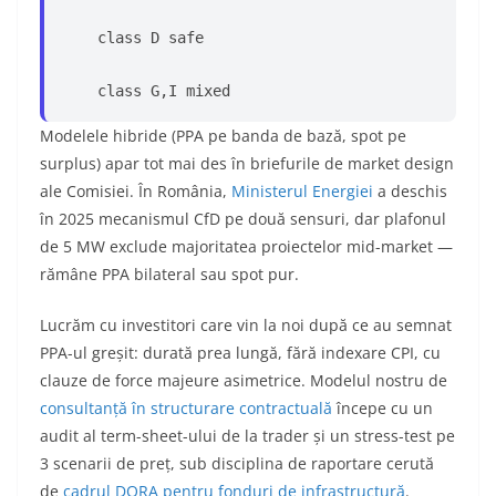
    class D safe
    class G,I mixed
Modelele hibride (PPA pe banda de bază, spot pe
surplus) apar tot mai des în briefurile de market design
ale Comisiei. În România,
Ministerul Energiei
a deschis
în 2025 mecanismul CfD pe două sensuri, dar plafonul
de 5 MW exclude majoritatea proiectelor mid-market —
rămâne PPA bilateral sau spot pur.
Lucrăm cu investitori care vin la noi după ce au semnat
PPA-ul greșit: durată prea lungă, fără indexare CPI, cu
clauze de force majeure asimetrice. Modelul nostru de
consultanță în structurare contractuală
începe cu un
audit al term-sheet-ului de la trader și un stress-test pe
3 scenarii de preț, sub disciplina de raportare cerută
de
cadrul DORA pentru fonduri de infrastructură
.