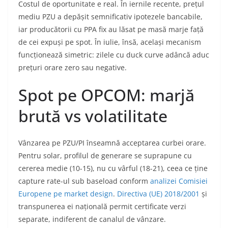
Costul de oportunitate e real. În iernile recente, prețul
mediu PZU a depășit semnificativ ipotezele bancabile,
iar producătorii cu PPA fix au lăsat pe masă marje față
de cei expuși pe spot. În iulie, însă, același mecanism
funcționează simetric: zilele cu duck curve adâncă aduc
prețuri orare zero sau negative.
Spot pe OPCOM: marjă
brută vs volatilitate
Vânzarea pe PZU/PI înseamnă acceptarea curbei orare.
Pentru solar, profilul de generare se suprapune cu
cererea medie (10-15), nu cu vârful (18-21), ceea ce ține
capture rate-ul sub baseload conform
analizei Comisiei
Europene pe market design
.
Directiva (UE) 2018/2001
și
transpunerea ei națională permit certificate verzi
separate, indiferent de canalul de vânzare.