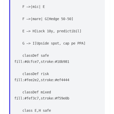
    F –>|mic| E
    F –>|mare| G[Hedge 50-50]
    E –> H[Lock 10y, predictibil]
    G –> I[Upside spot, cap pe PPA]
    classDef safe 
fill:#dcfce7,stroke:#10b981
    classDef risk 
fill:#fee2e2,stroke:#ef4444
    classDef mixed 
fill:#fef3c7,stroke:#f59e0b
    class E,H safe