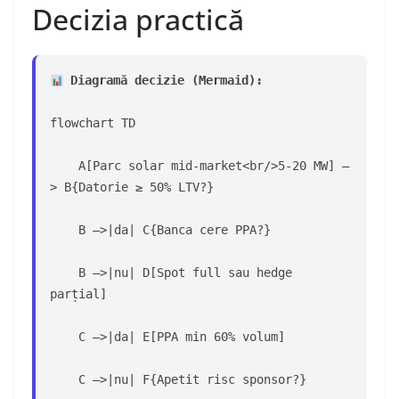
Decizia practică
 Diagramă decizie (Mermaid):
flowchart TD
    A[Parc solar mid-market<br/>5-20 MW] –
> B{Datorie ≥ 50% LTV?}
    B –>|da| C{Banca cere PPA?}
    B –>|nu| D[Spot full sau hedge 
parțial]
    C –>|da| E[PPA min 60% volum]
    C –>|nu| F{Apetit risc sponsor?}