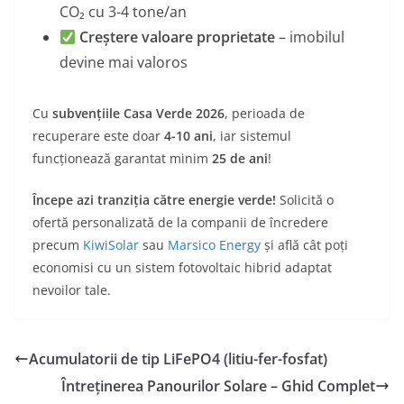
CO₂ cu 3-4 tone/an
Creștere valoare proprietate
– imobilul
devine mai valoros
Cu
subvențiile Casa Verde 2026
, perioada de
recuperare este doar
4-10 ani
, iar sistemul
funcționează garantat minim
25 de ani
!
Începe azi tranziția către energie verde!
Solicită o
ofertă personalizată de la companii de încredere
precum
KiwiSolar
sau
Marsico Energy
și află cât poți
economisi cu un sistem fotovoltaic hibrid adaptat
nevoilor tale.
Acumulatorii de tip LiFePO4 (litiu-fer-fosfat)
Întreținerea Panourilor Solare – Ghid Complet