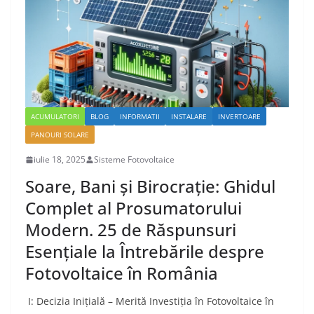
ACUMULATORI
BLOG
INFORMATII
INSTALARE
INVERTOARE
PANOURI SOLARE
iulie 18, 2025
Sisteme Fotovoltaice
Soare, Bani și Birocrație: Ghidul
Complet al Prosumatorului
Modern. 25 de Răspunsuri
Esențiale la Întrebările despre
Fotovoltaice în România
I: Decizia Inițială – Merită Investiția în Fotovoltaice în