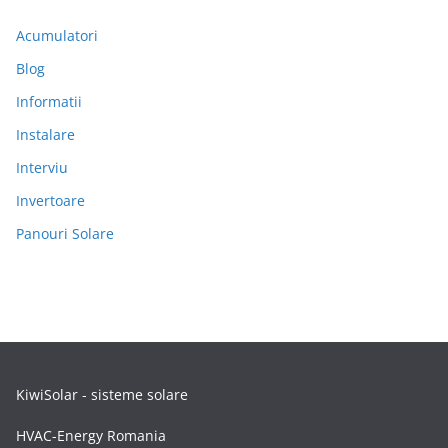
Acumulatori
Blog
Informatii
Instalare
Interviu
Invertoare
Panouri Solare
KiwiSolar - sisteme solare
HVAC-Energy Romania