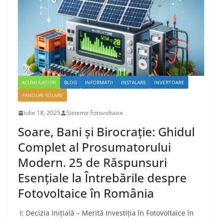
ACUMULATORI
BLOG
INFORMATII
INSTALARE
INVERTOARE
PANOURI SOLARE
iulie 18, 2025
Sisteme Fotovoltaice
Soare, Bani și Birocrație: Ghidul
Complet al Prosumatorului
Modern. 25 de Răspunsuri
Esențiale la Întrebările despre
Fotovoltaice în România
I: Decizia Inițială – Merită Investiția în Fotovoltaice în