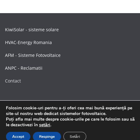
KiwiSolar - sisteme solare
HVAC-Energy Romania
AFM - Sisteme Fotovoltaice
ANPC - Reclamatii
Contact
Folosim cookie-uri pentru a-ți oferi cea mai bună experiență pe
site-ul nostru web dedicat sistemelor fotovoltaice.
Poți afla mai multe despre cookie-urile pe care le folosim sau să
Drepturi de autor © 2026
Sisteme Fotovoltaice
. Toate
le dezactivezi în
setări
.
drepturile rezervate.
Temă:
ColorMag
de ThemeGrill. Propulsat de
WordPress
.
Accept
Respinge
Setări